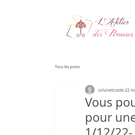
Tous les posts
sclunetcoste
22 n
Vous pou
pour une
1/12/22-