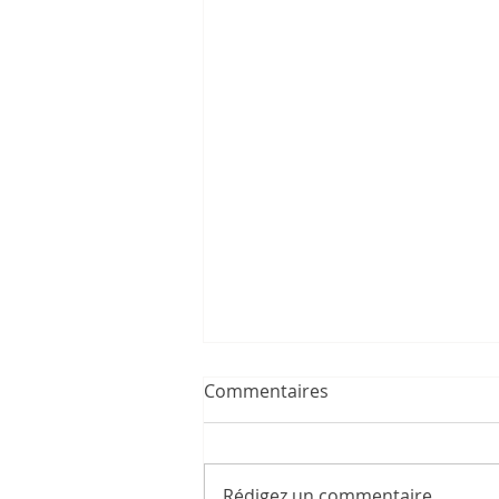
PROCHAINE EXPOSITIONS
Commentaires
Avec les @artisans d'art de
l'Isère Clos des Capucins à
Meylan (38)- du vendredi 1er
Rédigez un commentaire...