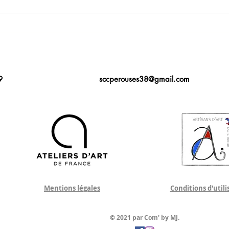
Journées du Patrimoine
Part
2023 Maison GIRIER La
avec
Verpillière
9
sccperouses38@gmail.com
Mentions légales
Conditions d'utili
© 2021 par Com' by MJ.