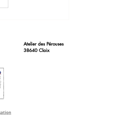
icipation aux JEMA 2023
 les Artisans d'Art de
l'Isère aai38.org
Atelier des Pérouses
38640 Claix
sation